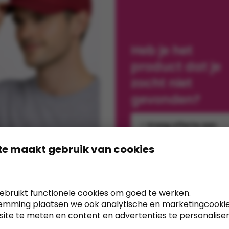
Heb je het
product dat je
zocht niet
gevonden?
Vraag offerte aan
te maakt gebruik van cookies
+4
P Classics 5-Panel
ebruikt functionele cookies om goed te werken.
Curved Visor
emming plaatsen we ook analytische en marketingcooki
k Cap
site te meten en content en advertenties te personaliser