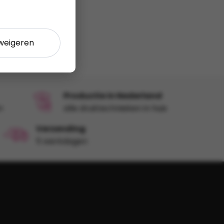
 weigeren
Productie in Nederland
n
alle druktechnieken in huis
Verzending
5 werkdagen