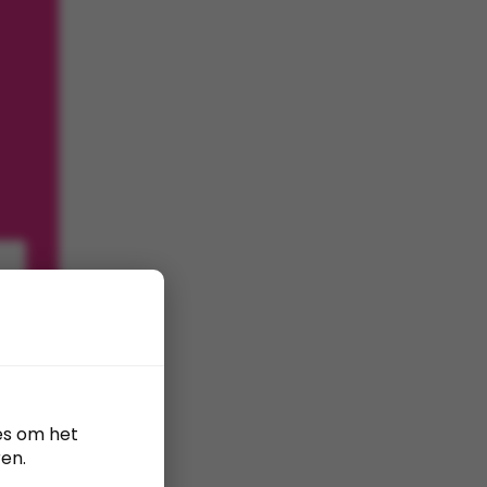
es om het
en.