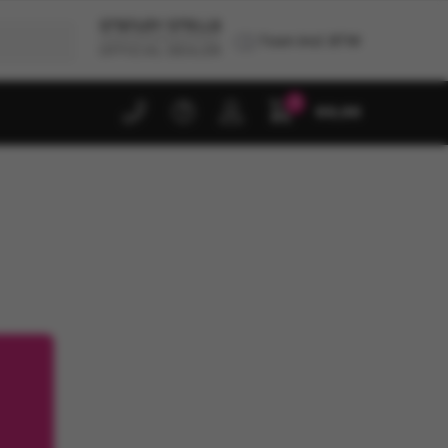
Toon incl. BTW
0
€
0,00