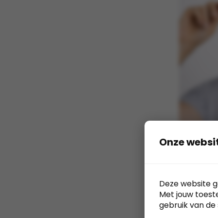
Onze websi
FLEXFIT Y
Deze website g
Premium 
Met jouw toest
Snapbac
gebruik van de 
FLEXFIT