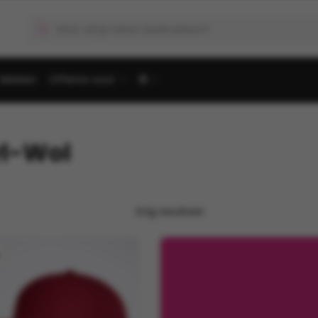
Producten
zoeken
Merken
Offerte voor
🌐
l-Wol
Enig resultaat