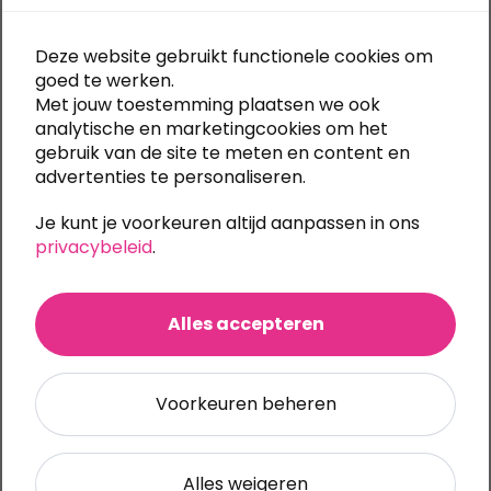
worden
worden
op
op
Deze website gebruikt functionele cookies om
de
de
goed te werken.
productpagina
productpagina
Met jouw toestemming plaatsen we ook
analytische en marketingcookies om het
gebruik van de site te meten en content en
advertenties te personaliseren.
+4
Je kunt je voorkeuren altijd aanpassen in ons
Evolve 2.0 slim pant
Geweven short One
privacybeleid
.
women
JAKO
Craft
Vanaf
€
20,79
Excl. BTW
Vanaf
€
41,63
Excl. BTW
Alles accepteren
Dit
Dit
product
product
heeft
Opties selecteren
Opties selecteren
Voorkeuren beheren
heeft
meerdere
meerdere
variaties.
variaties.
Deze
Deze
Alles weigeren
optie