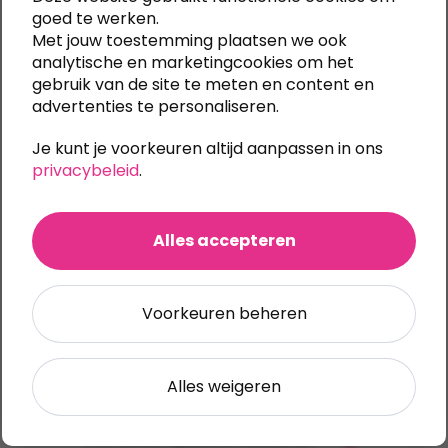
zo populair?
goed te werken.
Met jouw toestemming plaatsen we ook
analytische en marketingcookies om het
Hoe kan ik een trucker cap
gebruik van de site te meten en content en
personaliseren?
advertenties te personaliseren.
Je kunt je voorkeuren altijd aanpassen in ons
privacybeleid
.
Welke techniek werkt het beste bij
trucker caps?
Alles accepteren
Kan ik ook kleine aantallen trucker
caps bestellen?
Voorkeuren beheren
Wat is de levertijd voor bedrukte
trucker caps?
Alles weigeren
Wat kosten gepersonaliseerde