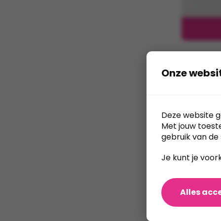
Onze websi
Deze website g
Met jouw toest
gebruik van de 
Je kunt je voor
Alles acc