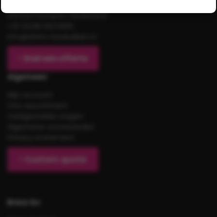
Gildestraat 17
8263AH Kampen, Nederland
+31 (0)38 333 6619
info@shirts-bedrukken.nl
Snel een offerte
Algemeen
Mijn account
Ons assortiment
Veelgestelde vragen
Algemene voorwaarden
Privacy statement
Custom quote
Brezo bv