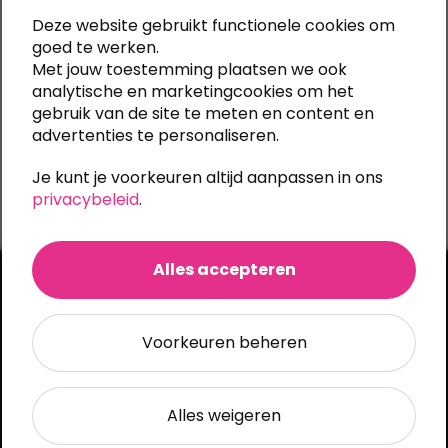
Snel een offerte
Deze website gebruikt functionele cookies om
met scherpe prijzen
goed te werken.
Met jouw toestemming plaatsen we ook
Productie in Nederland
analytische en marketingcookies om het
alle druktechnieken in huis
gebruik van de site te meten en content en
Consistente kwaliteit
advertenties te personaliseren.
met zorg geproduceerd
Je kunt je voorkeuren altijd aanpassen in ons
Verzending
privacybeleid
.
5 werkdagen
Alles accepteren
Jouw logo op textiel, met zorg
Voorkeuren beheren
bedrukt!
Alles weigeren
Shirts-bedrukken.nl