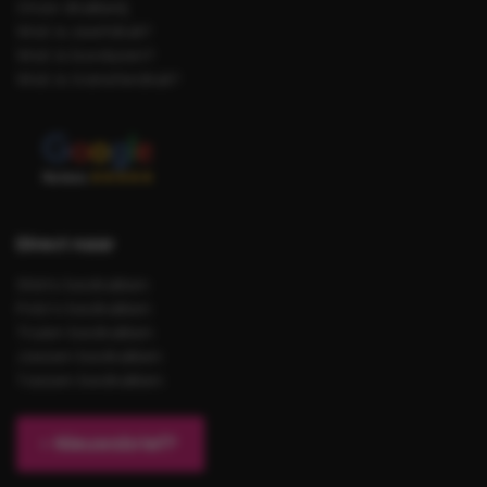
Onze drukkerij
Wat is zeefdruk?
Wat is borduren?
Wat is transferdruk?
Direct naar
Shirts bedrukken
Polo’s bedrukken
Truien bedrukken
Jassen bedrukken
Tassen bedrukken
Nieuwsbrief?