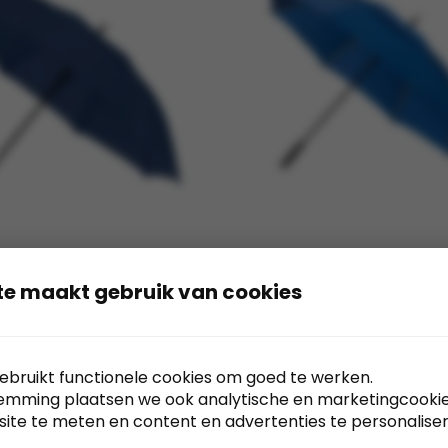
te maakt gebruik van cookies
Stormparaplu –
Falcone Stormparaplu –
ebruikt functionele cookies om goed te werken.
 – Windproof – Ø 130
Automaat – Windproof – 
emming plaatsen we ook analytische en marketingcooki
cm
site te meten en content en advertenties te personaliser
Falcone