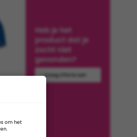
Heb je het
product dat je
zocht niet
gevonden?
Vraag offerte aan
Ø 130
es om het
en.