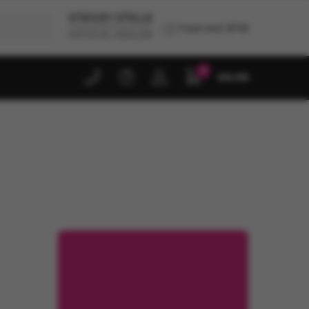
Toon incl. BTW
0
€
0,00