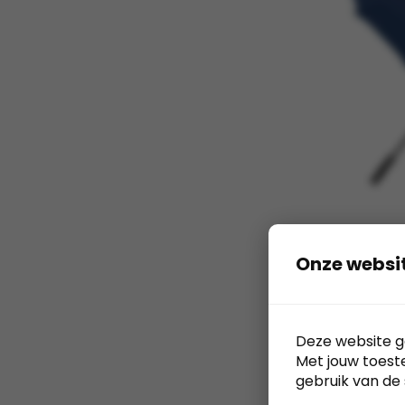
Onze websi
Falcone 
Deze website g
Automaat
Met jouw toest
cm
gebruik van de 
Falcone