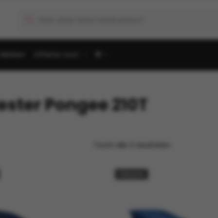
Producten
zoeken
Merken
Offerte voor
🌐
ester Pongee 210T
Toont alle 2 resultaten
Falcone