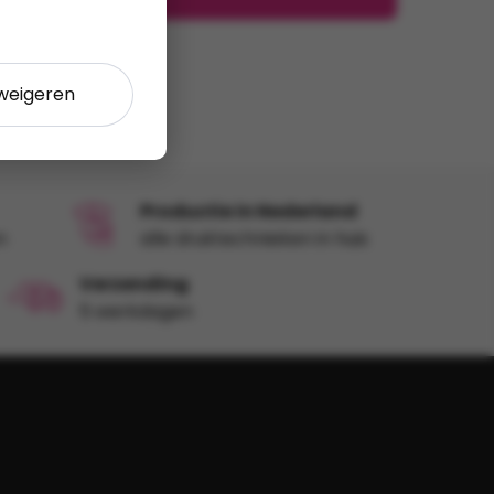
 weigeren
Productie in Nederland
n
alle druktechnieken in huis
Verzending
5 werkdagen