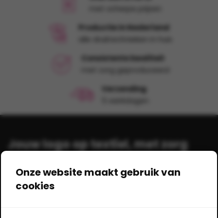
met scherpe prijzen
Productie in Nederland
alle druktechnieken in huis
Consistente kwaliteit
met zorg geproduceerd
Verzending
5 werkdagen
Jouw logo op textiel, met zorg
bedrukt!
Onze website maakt gebruik van
cookies
Shirts-bedrukken.nl
Gildestraat 17