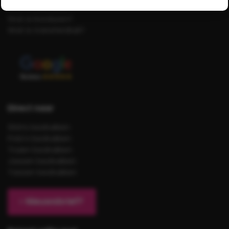
Wat is zeefdruk?
Wat is borduren?
Wat is transferdruk?
Direct naar
Shirts bedrukken
Polo’s bedrukken
Truien bedrukken
Jassen bedrukken
Tassen bedrukken
Nieuwsbrief?