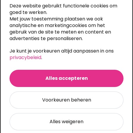
8263AH Kampen, Nederland
Deze website gebruikt functionele cookies om
+31 (0)38 333 6619
goed te werken.
info@shirts-bedrukken.nl
Met jouw toestemming plaatsen we ook
analytische en marketingcookies om het
Snel een offerte
gebruik van de site te meten en content en
advertenties te personaliseren.
Algemeen
Je kunt je voorkeuren altijd aanpassen in ons
Mijn account
privacybeleid
.
Ons assortiment
Veelgestelde vragen
Algemene voorwaarden
Alles accepteren
Privacy statement
Custom quote
Voorkeuren beheren
Brezo bv
Alles weigeren
Onze drukkerij