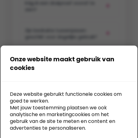
Krijg ik een drukproef vooraf te
zien?
Zijn bedrukte tussenjassen
geschikt voor dagelijks gebruik?
Kunnen jullie helpen bij het kiezen
Onze website maakt gebruik van
van de juiste jas?
cookies
Kan ik één tussenjas laten
bedrukken?
Deze website gebruikt functionele cookies om
goed te werken.
Met jouw toestemming plaatsen we ook
Blijft de bedrukking mooi na
analytische en marketingcookies om het
wassen en dragen?
gebruik van de site te meten en content en
advertenties te personaliseren.