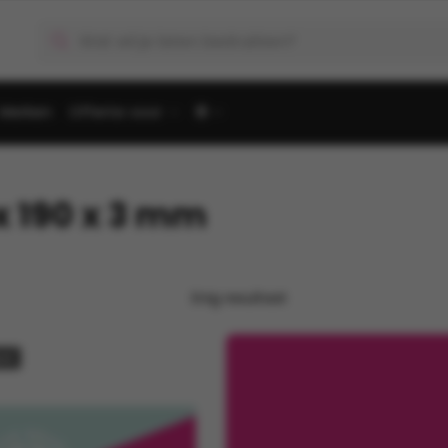
Producten
zoeken
Merken
Offerte voor
🌐
x 190 x 3 mm
Enig resultaat
ed