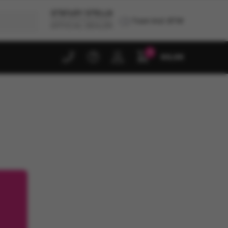
Toon incl. BTW
0
€
0,00