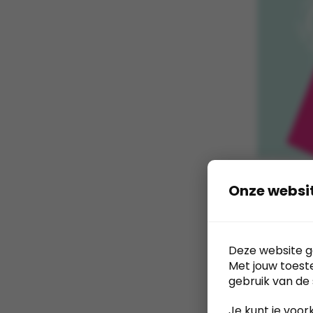
Onze websi
Deze website g
Muismat 2
Met jouw toest
Unbranded
gebruik van de 
Vanaf
€
2,1
Je kunt je voor