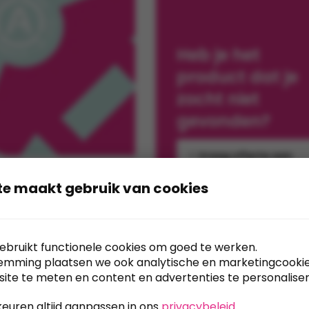
Heb je het
product dat je
zocht niet
gevonden?
Vraag offerte aan
te maakt gebruik van cookies
ebruikt functionele cookies om goed te werken.
6,5 x 19 cm
emming plaatsen we ook analytische en marketingcooki
site te meten en content en advertenties te personaliser
3
Excl. BTW
keuren altijd aanpassen in ons
privacybeleid
.