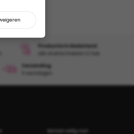
 weigeren
Productie in Nederland
n
alle druktechnieken in huis
Verzending
5 werkdagen
r
Betaal veilig met