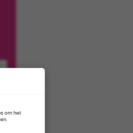
es om het
en.