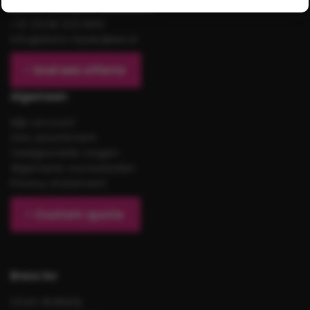
8263AH Kampen, Nederland
+31 (0)38 333 6619
info@shirts-bedrukken.nl
Snel een offerte
Algemeen
Mijn account
Ons assortiment
Veelgestelde vragen
Algemene voorwaarden
Privacy statement
Custom quote
Brezo bv
Onze drukkerij