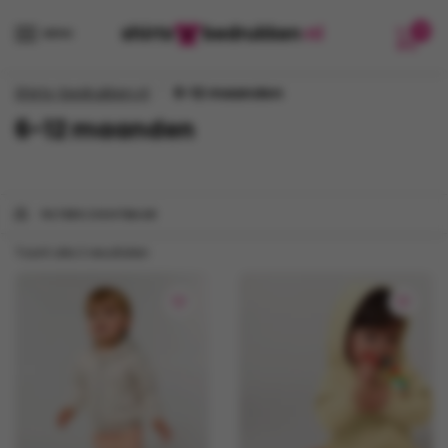
Verder
Ga
0
naar
naar
MENU
navigatie
de
inhoud
/
Shirts-bedrukken.nl
6-12 maanden
6-12 maanden
FILTERS ZICHTBAAR
Toont alle 2 resultaten