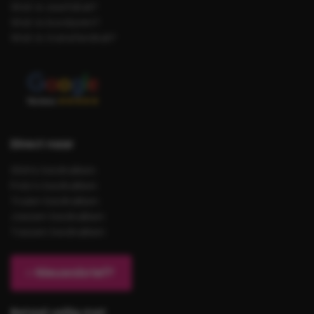
Wat is zeefdruk?
Wat is borduren?
Wat is transferdruk?
Direct naar
Shirts bedrukken
Polo’s bedrukken
Truien bedrukken
Jassen bedrukken
Tassen bedrukken
Nieuwsbrief?
Betaal veilig met