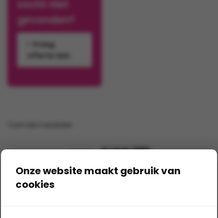
zocht niet
worden
worden
gevonden?
op
op
de
de
Vraag
productpagina
productpagina
offerte aan
Toont alle 2 resultaten
Al sinds 1989
dé specialist
Onze website maakt gebruik van
Eindeloze mogelijkheden
cookies
van basic tot premium
Snel een offerte