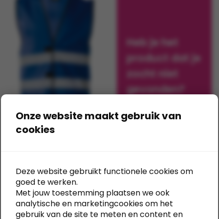
optie
optie
kan
kan
gekozen
gekozen
Heb je het
worden
worden
op
op
product dat je
de
de
zocht niet
productpagina
productpagina
gevonden?
Vraag
Onze website maakt gebruik van
offerte aan
cookies
+11
Veiligheidsvest
Unbranded
Deze website gebruikt functionele cookies om
Vanaf
€
4,07
Excl. BTW
goed te werken.
Dit
Met jouw toestemming plaatsen we ook
product
Opties selecteren
analytische en marketingcookies om het
heeft
gebruik van de site te meten en content en