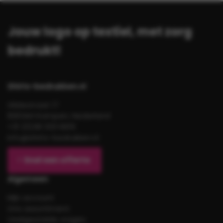
Jouw logo op textiel, met zorg
bedrukt!
Shirts-bedrukken.nl
Gildestraat 17
8263AH Kampen, Nederland
+31 (0)38 333 6619
info@shirts-bedrukken.nl
Snel een offerte
Algemeen
Mijn account
Ons assortiment
Veelgestelde vragen