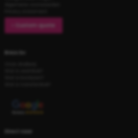
Algemene voorwaarden
Privacy statement
Custom quote
Brezo bv
Onze drukkerij
Wat is zeefdruk?
Wat is borduren?
Wat is transferdruk?
Direct naar