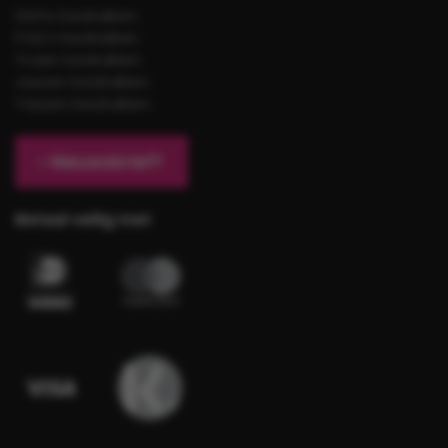
Shirts bedrukken
Polo’s bedrukken
Truien bedrukken
Jassen bedrukken
Tassen bedrukken
Nieuwsbrief?
Betaal veilig met