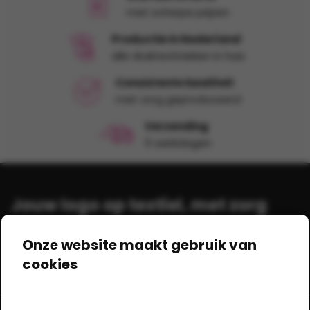
met scherpe prijzen
Productie in Nederland
alle druktechnieken in huis
Consistente kwaliteit
met zorg geproduceerd
Verzending
5 werkdagen
Jouw logo op textiel, met zorg
bedrukt!
Onze website maakt gebruik van
cookies
Shirts-bedrukken.nl
Gildestraat 17