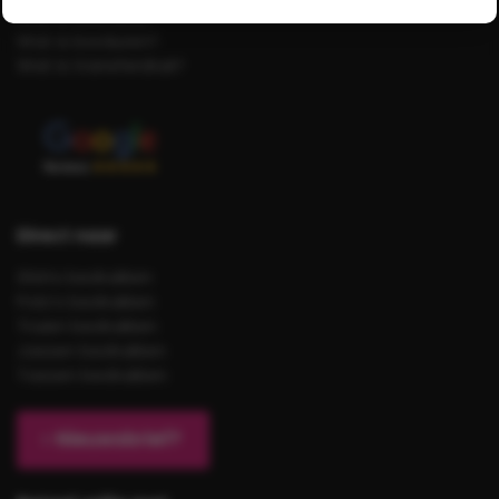
Wat is zeefdruk?
Wat is borduren?
Wat is transferdruk?
Direct naar
Shirts bedrukken
Polo’s bedrukken
Truien bedrukken
Jassen bedrukken
Tassen bedrukken
Nieuwsbrief?