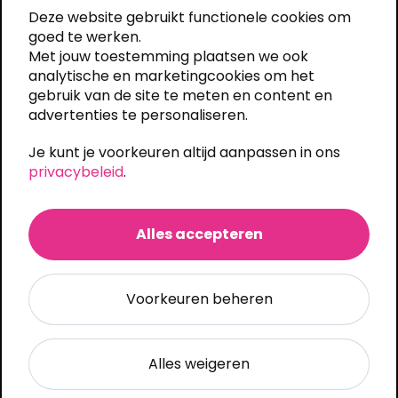
8263AH Kampen, Nederland
Deze website gebruikt functionele cookies om
+31 (0)38 333 6619
goed te werken.
info@shirts-bedrukken.nl
Met jouw toestemming plaatsen we ook
analytische en marketingcookies om het
Snel een offerte
gebruik van de site te meten en content en
advertenties te personaliseren.
Algemeen
Je kunt je voorkeuren altijd aanpassen in ons
Mijn account
privacybeleid
.
Ons assortiment
Veelgestelde vragen
Algemene voorwaarden
Alles accepteren
Privacy statement
Custom quote
Voorkeuren beheren
Brezo bv
Alles weigeren
Onze drukkerij