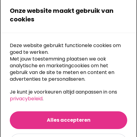
Falconetti
Vanaf
€
23,37
Excl. BTW
Onze website maakt gebruik van
Vanaf
€
6,96
Excl. BTW
Dit
cookies
Dit
product
product
heeft
Opties selecteren
Opties selecteren
heeft
meerdere
meerdere
Deze website gebruikt functionele cookies om
variaties.
variaties.
goed te werken.
Deze
Met jouw toestemming plaatsen we ook
Deze
optie
Heb je het
analytische en marketingcookies om het
optie
kan
gebruik van de site te meten en content en
product dat je
kan
gekozen
advertenties te personaliseren.
gekozen
worden
zocht niet
worden
op
Je kunt je voorkeuren altijd aanpassen in ons
gevonden?
op
de
privacybeleid
.
de
productpagina
Vraag
productpagina
offerte aan
Alles accepteren