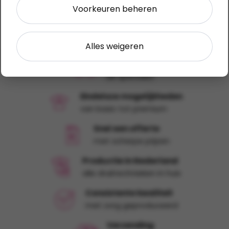
Voorkeuren beheren
Toont alle 6 resultaten
Alles weigeren
Al sinds 1989
dé specialist
Eindeloze mogelijkheden
van basic tot premium
Snel een offerte
met scherpe prijzen
Productie in Nederland
alle druktechnieken in huis
Consistente kwaliteit
met zorg geproduceerd
Verzending