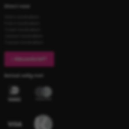
Direct naar
Shirts bedrukken
Polo’s bedrukken
Truien bedrukken
Jassen bedrukken
Tassen bedrukken
Nieuwsbrief?
Betaal veilig met