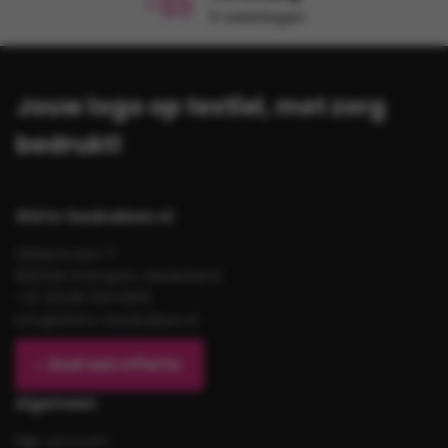
5 werkdagen
Jouw logo op textiel, met zorg
bedrukt!
Shirts-bedrukken.nl
Gildestraat 17
8263AH Kampen, Nederland
+31 (0)38 333 6619
info@shirts-bedrukken.nl
Snel een offerte
Algemeen
Mijn account