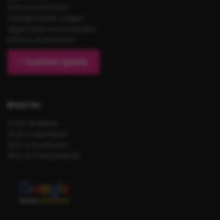
Ons assortiment
Veelgestelde vragen
Algemene voorwaarden
Privacy statement
Custom quote
Brezo bv
Onze drukkerij
Wat is zeefdruk?
Wat is borduren?
Wat is transferdruk?