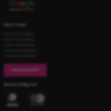
Direct naar
Shirts bedrukken
Polo’s bedrukken
Truien bedrukken
Jassen bedrukken
Tassen bedrukken
Nieuwsbrief?
Betaal veilig met