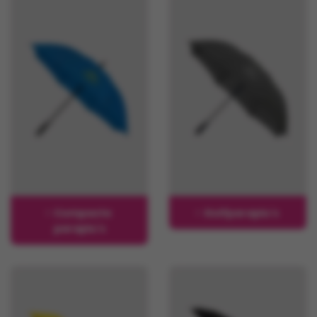
Compacte
Golfparaplu's
paraplu's