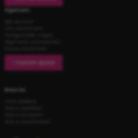
Algemeen
Mijn account
Ons assortiment
Veelgestelde vragen
Algemene voorwaarden
Privacy statement
Custom quote
Brezo bv
Onze drukkerij
Wat is zeefdruk?
Wat is borduren?
Wat is transferdruk?