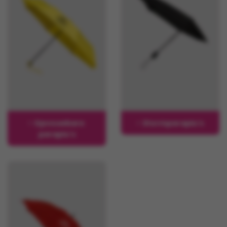
Opvouwbare
Stormparaplu's
paraplu's