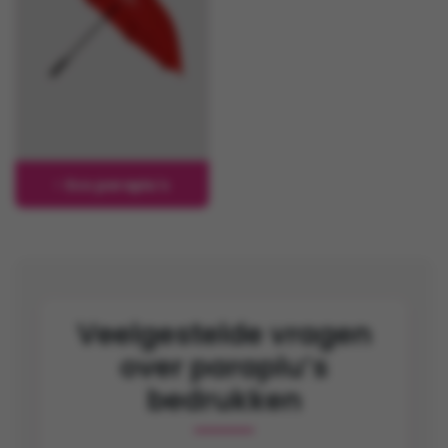
Eco paraplu's
Veelgestelde vragen
over paraplu’s
bedrukken