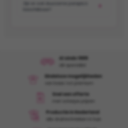
Zijn er ook duurzame paraplu’s
beschikbaar?
Al sinds 1989
dé specialist
Eindeloze mogelijkheden
van basic tot premium
Snel een offerte
met scherpe prijzen
Productie in Nederland
alle druktechnieken in huis