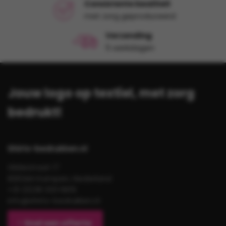
Consistente kwaliteit
met zorg geproduceerd
Verzending
5 werkdagen
Jouw logo op textiel, met zorg
bedrukt!
Shirts-bedrukken.nl
Gildestraat 17
8263AH Kampen, Nederland
+31 (0)38 333 6619
info@shirts-bedrukken.nl
Snel een offerte