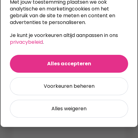
Met jouw toestemming plaatsen we ook
analytische en marketingcookies om het
gebruik van de site te meten en content en
Welke modellen paraplu’s zijn
advertenties te personaliseren.
beschikbaar?
Je kunt je voorkeuren altijd aanpassen in ons
privacybeleid
.
Hoe lever ik een logo of ontwerp
aan voor het bedrukken van
paraplu’s?
Alles accepteren
Op welke plek wordt het logo
Voorkeuren beheren
gedrukt?
Alles weigeren
Is de bedrukking bestand tegen
regen en wind?