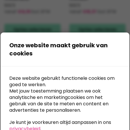
SOL'S
SOL'S
Vanaf
€
12,91
Excl. BTW
Vanaf
€
16,37
Excl. BTW
Dit
Dit
product
product
Opties selecteren
Opties selecteren
heeft
heeft
meerdere
meerdere
Onze website maakt gebruik van
variaties.
variaties.
cookies
Deze
Deze
optie
optie
kan
kan
gekozen
gekozen
Deze website gebruikt functionele cookies om
worden
worden
goed te werken.
Met jouw toestemming plaatsen we ook
op
op
analytische en marketingcookies om het
de
de
gebruik van de site te meten en content en
productpagina
productpagina
advertenties te personaliseren.
Je kunt je voorkeuren altijd aanpassen in ons
privacybeleid
.