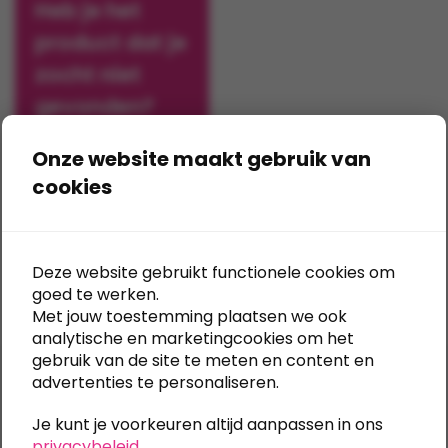
Heb je het
optie
optie
product dat je
kan
kan
gekozen
gekozen
zocht niet
worden
worden
gevonden?
op
op
de
de
Onze website maakt gebruik van
Vraag
productpagina
productpagina
offerte aan
cookies
Deze website gebruikt functionele cookies om
goed te werken.
Met jouw toestemming plaatsen we ook
Toont alle 4 resultaten
analytische en marketingcookies om het
gebruik van de site te meten en content en
Al sinds 1989
advertenties te personaliseren.
dé specialist
Je kunt je voorkeuren altijd aanpassen in ons
Eindeloze mogelijkheden
privacybeleid
.