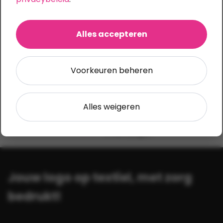
van basic tot premium
Snel een offerte
Alles accepteren
met scherpe prijzen
Productie in Nederland
alle druktechnieken in huis
Voorkeuren beheren
Consistente kwaliteit
met zorg geproduceerd
Alles weigeren
Verzending
5 werkdagen
Jouw logo op textiel, met zorg
bedrukt!