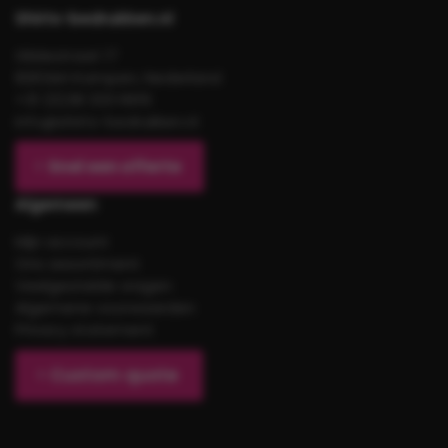
Shirts-bedrukken.nl
Gildestraat 17
8263AH Kampen, Nederland
+31 (0)38 333 6619
info@shirts-bedrukken.nl
Snel een offerte
Algemeen
Mijn account
Ons assortiment
Veelgestelde vragen
Algemene voorwaarden
Privacy statement
Custom quote