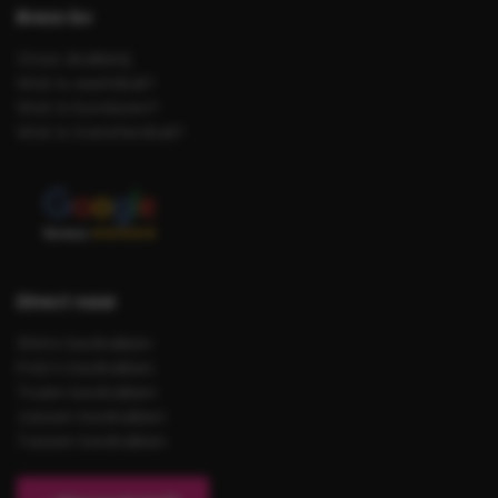
Brezo bv
Onze drukkerij
Wat is zeefdruk?
Wat is borduren?
Wat is transferdruk?
Direct naar
Shirts bedrukken
Polo’s bedrukken
Truien bedrukken
Jassen bedrukken
Tassen bedrukken