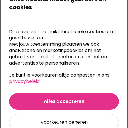
product
product
cookies
Opties selecteren
Opties selecteren
heeft
heeft
meerdere
meerdere
variaties.
variaties.
Deze website gebruikt functionele cookies om
Deze
Deze
Heb je het
goed te werken.
optie
optie
Met jouw toestemming plaatsen we ook
product dat je
kan
kan
analytische en marketingcookies om het
gekozen
gekozen
zocht niet
gebruik van de site te meten en content en
worden
worden
advertenties te personaliseren.
gevonden?
op
op
de
de
Je kunt je voorkeuren altijd aanpassen in ons
Vraag
privacybeleid
.
productpagina
productpagina
offerte aan
Alles accepteren
Voorkeuren beheren
Toont alle 6 resultaten