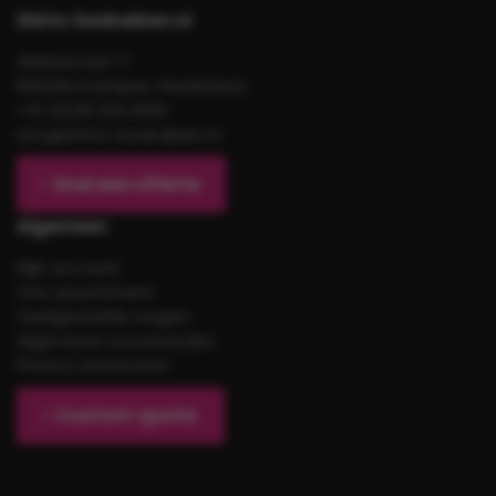
Shirts-bedrukken.nl
Gildestraat 17
8263AH Kampen, Nederland
+31 (0)38 333 6619
info@shirts-bedrukken.nl
Snel een offerte
Algemeen
Mijn account
Ons assortiment
Veelgestelde vragen
Algemene voorwaarden
Privacy statement
Custom quote