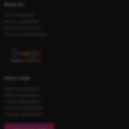
Brezo bv
Onze drukkerij
Wat is zeefdruk?
Wat is borduren?
Wat is transferdruk?
Direct naar
Shirts bedrukken
Polo’s bedrukken
Truien bedrukken
Jassen bedrukken
Tassen bedrukken