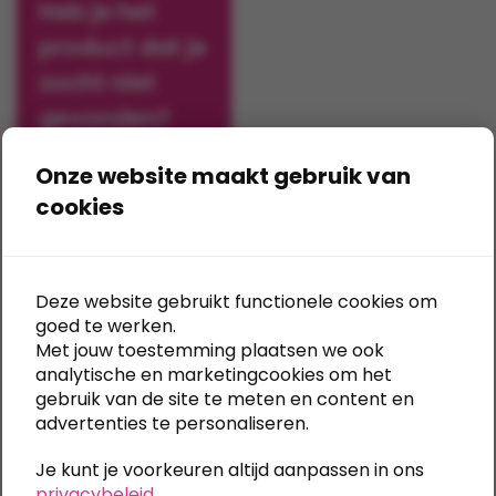
Heb je het
optie
optie
product dat je
kan
kan
gekozen
gekozen
zocht niet
worden
worden
gevonden?
op
op
de
de
Onze website maakt gebruik van
Vraag
productpagina
productpagina
offerte aan
cookies
Deze website gebruikt functionele cookies om
goed te werken.
Met jouw toestemming plaatsen we ook
Toont alle 4 resultaten
analytische en marketingcookies om het
gebruik van de site te meten en content en
Al sinds 1989
advertenties te personaliseren.
dé specialist
Je kunt je voorkeuren altijd aanpassen in ons
Eindeloze mogelijkheden
privacybeleid
.