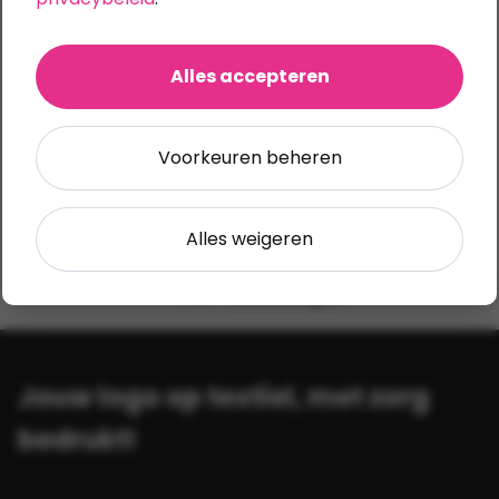
van basic tot premium
Snel een offerte
Alles accepteren
met scherpe prijzen
Productie in Nederland
alle druktechnieken in huis
Voorkeuren beheren
Consistente kwaliteit
met zorg geproduceerd
Alles weigeren
Verzending
5 werkdagen
Jouw logo op textiel, met zorg
bedrukt!