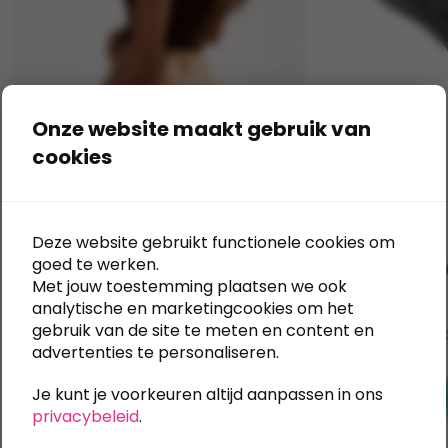
Onze website maakt gebruik van
cookies
+15
Deze website gebruikt functionele cookies om
goed te werken.
Original 5 Panel Cap
Softshell Spo
Met jouw toestemming plaatsen we ook
Warmer
Beechfield
analytische en marketingcookies om het
Beechfield
Vanaf
€
3,11
Excl. BTW
gebruik van de site te meten en content en
Vanaf
€
5,59
Ex
Dit
advertenties te personaliseren.
Dit
product
product
Je kunt je voorkeuren altijd aanpassen in ons
heeft
Opties selecteren
Opti
privacybeleid
.
heeft
meerdere
meerdere
variaties.