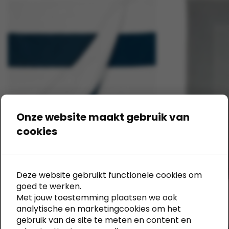
Onze website maakt gebruik van
cookies
Deze website gebruikt functionele cookies om
goed te werken.
Met jouw toestemming plaatsen we ook
analytische en marketingcookies om het
gebruik van de site te meten en content en