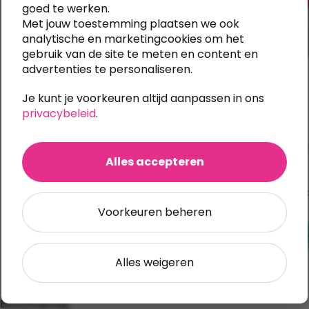
goed te werken.
Met jouw toestemming plaatsen we ook
analytische en marketingcookies om het
gebruik van de site te meten en content en
advertenties te personaliseren.
Je kunt je voorkeuren altijd aanpassen in ons
privacybeleid
.
+11
Veiligheidsvest
All-over bed
70 cm
Alles accepteren
Unbranded
Unbranded
Vanaf
€
4,07
Excl. BTW
Vanaf
€
8,44
Ex
Dit
Voorkeuren beheren
Dit
product
product
heeft
Opties selecteren
Opti
heeft
meerdere
Alles weigeren
meerdere
variaties.
variaties.
Deze
Deze
optie
Beschrijving