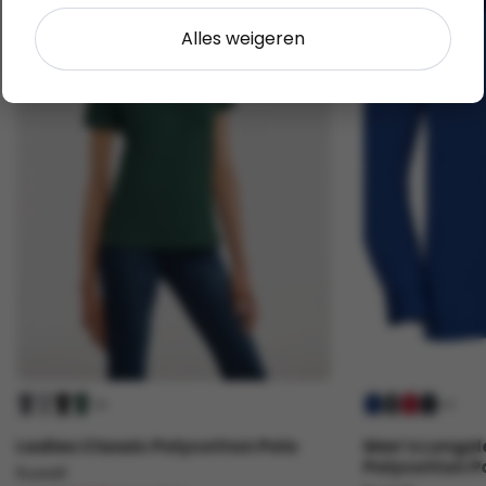
Alles weigeren
+6
+3
Ladies Classic Polycotton Polo
Men’s Longsl
Polycotton P
Russell