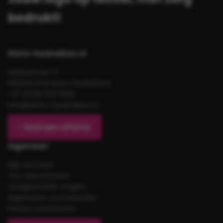
bedrukt!
Shirts-bedrukken.nl
Gildestraat 17
8263AH Kampen, Nederland
+31 (0)38 333 6619
info@shirts-bedrukken.nl
Snel een offerte
Algemeen
Mijn account
Ons assortiment
Veelgestelde vragen
Algemene voorwaarden
Privacy statement