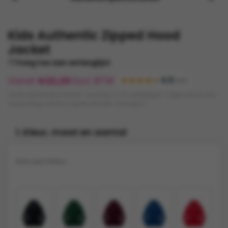
Kids Authentic Zipped Hood
Jacket
Voeg toe aan verlanglijst
Vanaf
€
22,20
Excl. BTW
4.5
(120)
Gratis bestandscontrole • Levering: 5-10 werkdagen • Eigen productie •
Verzending: €9,95 of gratis afhalen (Kampen)
1. Kleur, maat en aantal
Kies een kleur...