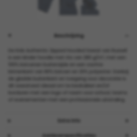
Beschrijving
De Kids Authentic Zipped Hooded Sweat van Russell
is een kinder hoodie met rits van 280 g/m², met een
100% katoenen buitenzijde en een zachte
binnenkant van 80% katoen en 20% polyester. Dankzij
de gladde buitenkant en toegang voor decoratie is
dit sweatvest ideaal om te bedrukken en/of
borduren met een logo of naam voor school, teams
of evenementen met een professionele uitstraling.
Extra info
Aanleverspecificaties