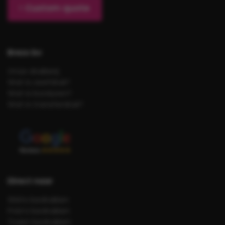
Custom quote
Brezo bv
Onze drukkerij
Wat is zeefdruk?
Wat is borduren?
Wat is transferdruk?
Direct naar
Shirts bedrukken
Polo’s bedrukken
Truien bedrukken