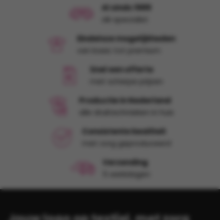
dit bedrijf
Al sinds 1989
dé specialist
Eindeloze mogelijkheden
van basic tot premium
Snel een offerte
met scherpe prijzen
Productie in Nederland
alle druktechnieken in huis
Consistente kwaliteit
met zorg geproduceerd
Verzending
5 werkdagen
Jouw logo op textiel, met zorg