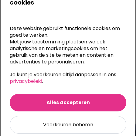
cookies
Snelle levering:
meestal 5 werkdagen
Deze website gebruikt functionele cookies om
Gratis bestandscontrole
bij elke upload
goed te werken.
Eigen productie:
alle druktechnieken in huis
Al
30 jaar specialist in textiel bedrukken en borduren
Met jouw toestemming plaatsen we ook
Ook
onbedrukt te bestellen
(m.u.v. Stanley/Stella)
analytische en marketingcookies om het
Grote bestelling of meerdere bedrukkingen?
Vraag
gebruik van de site te meten en content en
eenvoudig een offerte aan
advertenties te personaliseren.
Je kunt je voorkeuren altijd aanpassen in ons
Categorieën:
Kinderkleding
,
Kinderhoodies
,
Schoolkleding
privacybeleid
.
Ook te bedrukken
Alles accepteren
Voorkeuren beheren