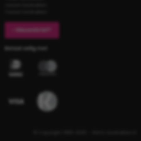
Jassen bedrukken
Tassen bedrukken
Nieuwsbrief?
Betaal veilig met
© Copyright 1989-2026 – Shirts-bedrukken.nl