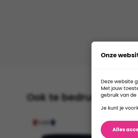
Onze websi
Deze website g
Met jouw toest
Ook te bedrukken
gebruik van de 
Je kunt je voor
Alles acc