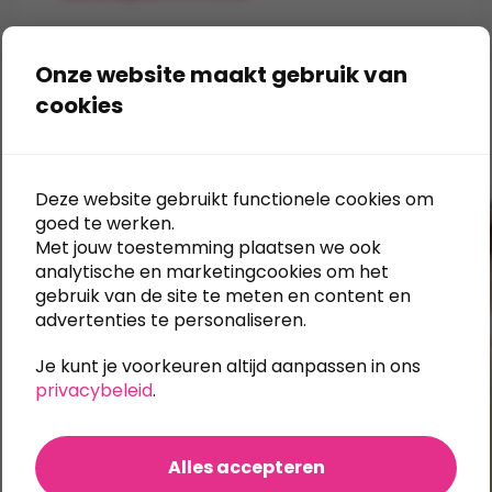
Onze website maakt gebruik van
Categorieën:
Kinderkleding
,
Kindershirts
,
Schoolkleding
cookies
Ook te bedrukken
Deze website gebruikt functionele cookies om
goed te werken.
Met jouw toestemming plaatsen we ook
analytische en marketingcookies om het
gebruik van de site te meten en content en
advertenties te personaliseren.
Je kunt je voorkeuren altijd aanpassen in ons
privacybeleid
.
Alles accepteren