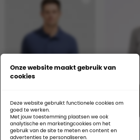
Onze website maakt gebruik van
cookies
Deze website gebruikt functionele cookies om
goed te werken.
Met jouw toestemming plaatsen we ook
analytische en marketingcookies om het
gebruik van de site te meten en content en
+19
+2
advertenties te personaliseren.