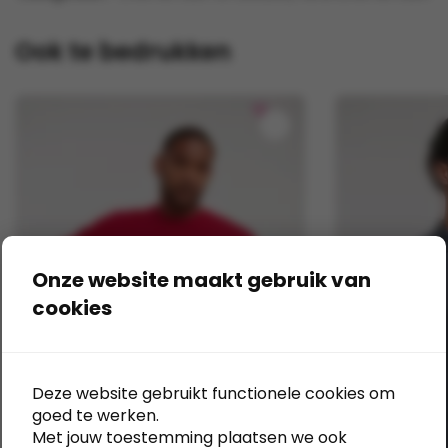
Ook te bedrukken
Onze website maakt gebruik van
cookies
Deze website gebruikt functionele cookies om
goed te werken.
Met jouw toestemming plaatsen we ook