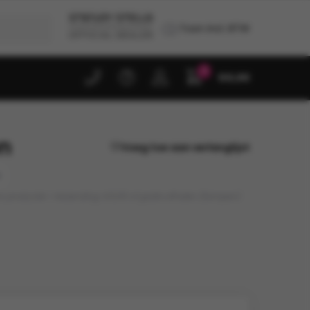
Toon incl. BTW
0
€
0,00
en
Voeg toe aan verlanglijst
)
en productie • Verzending: €9,95 of gratis afhalen (Kampen)