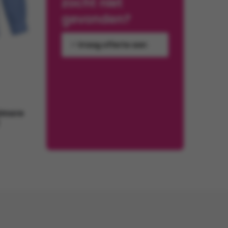
zocht niet
gevonden?
Vraag offerte aan
timore