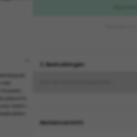
Naar be
Bestellen zo
2. Bedrukkingen
 damespolo
Kies een bedrukkingspositie...
n met
e mouwen,
kse pasvorm
 voor team-,
e bedrukken
Besteloverzicht