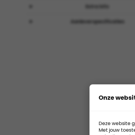
Extra info
Aanleverspecificaties
Onze websi
Deze website g
Met jouw toest