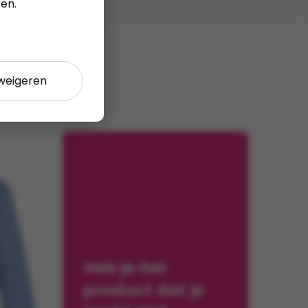
en.
 weigeren
Heb je het
product dat je