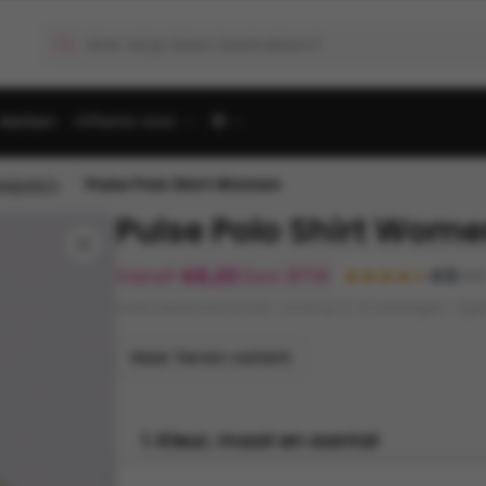
Producten
zoeken
Merken
Offerte voor
🌐
/
spolo's
Pulse Polo Shirt Women
Pulse Polo Shirt Wom
🔍
Vanaf
€
6,23
Excl. BTW
4.5
(120
Gratis bestandscontrole • Levering: 5-10 werkdagen • Eig
Naar heren variant
1. Kleur, maat en aantal