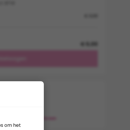
cl. BTW
€ 0,00
€ 0,00
nkelwagen
 borduren
lla)
g eenvoudig een offerte aan
es om het