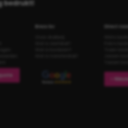
g bedrukt!
Brezo bv
Direct naa
Onze drukkerij
Shirts bed
t
Wat is zeefdruk?
Polo’s bed
ragen
Wat is borduren?
Truien bed
waarden
Wat is transferdruk?
Jassen be
ent
Tassen be
quote
Nieuw