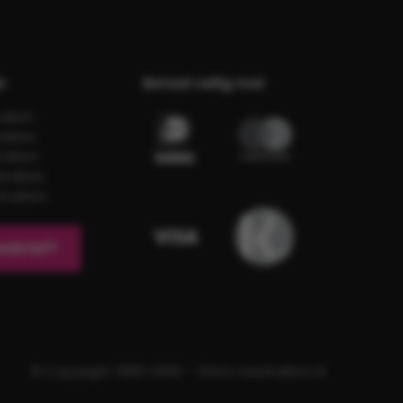
r
Betaal veilig met
rukken
rukken
rukken
drukken
drukken
sbrief?
© Copyright 1989-2026 – Shirts-bedrukken.nl