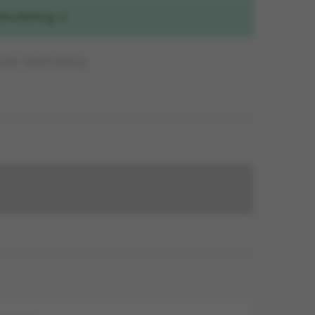
drukking
nder bedrukking