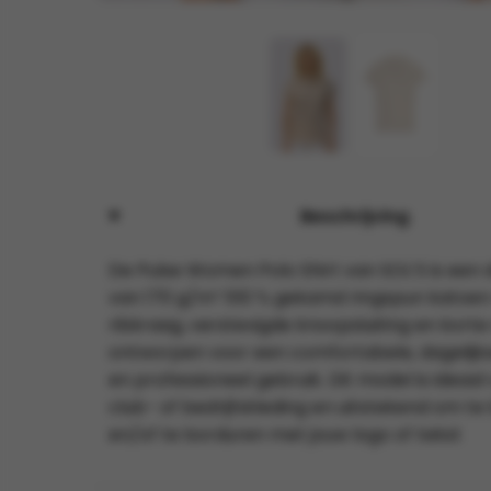
Beschrijving
De Pulse Women Polo Shirt van SOL’S is een
van 170 g/m² 100 % gekamd ringspun katoe
ribkraag, verstevigde knoopsluiting en kort
ontworpen voor een comfortabele, dagelij
en professioneel gebruik. Dit model is ideaal
club- of bedrijfskleding en uitstekend om t
en/of te borduren met jouw logo of tekst