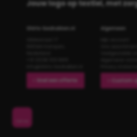
Jouw logo op textiel, met zor
Shirts-bedrukken.nl
Algemeen
Gildestraat 17
Mijn account
8263AH Kampen,
Ons assortimen
Nederland
Veelgestelde v
+31 (0)38 333 6619
Algemene voor
info@shirts-bedrukken.nl
Privacy statem
Snel een offerte
Custom 
Call me