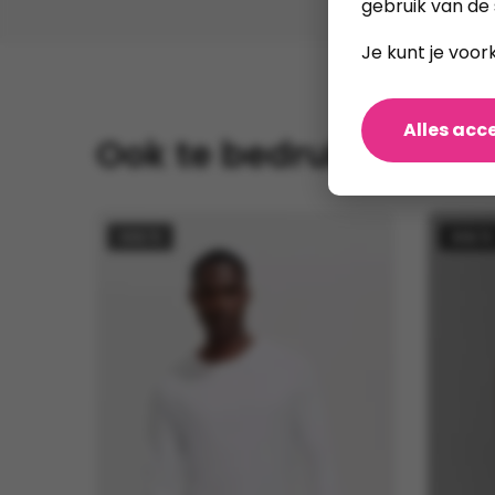
gebruik van de 
Je kunt je voor
Alles acc
Ook te bedrukken
SOL'S
SOL'S