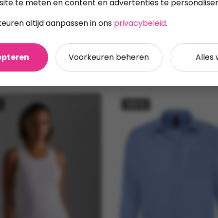
site te meten en content en advertenties te personaliser
keuren altijd aanpassen in ons
privacybeleid
.
Categorieën:
Poloshirts
,
Damespolo's
epteren
Voorkeuren beheren
Alles
SOL'S