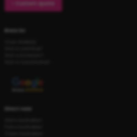
Custom quote
Brezo bv
Onze drukkerij
Wat is zeefdruk?
Wat is borduren?
Wat is transferdruk?
Direct naar
Shirts bedrukken
Polo’s bedrukken
Truien bedrukken