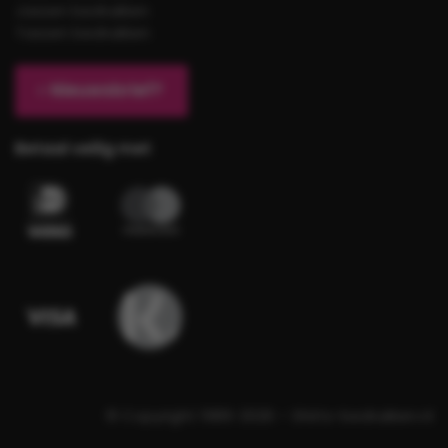
Jassen bedrukken
Tassen bedrukken
Nieuwsbrief?
Betaal veilig met
© Copyright 1989-2026 – Shirts-bedrukken.nl