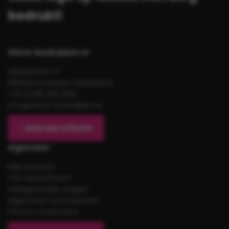
bedrukt!
Shirts-bedrukken.nl
Gildestraat 17
8263AH Kampen, Nederland
+31 (0)38 333 6619
info@shirts-bedrukken.nl
Snel een offerte
Algemeen
Mijn account
Ons assortiment
Veelgestelde vragen
Algemene voorwaarden
Privacy statement