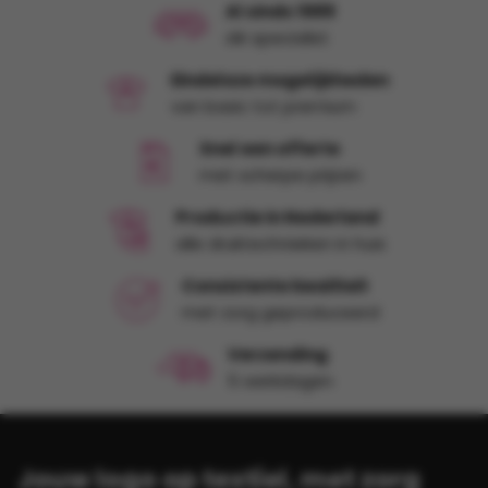
Al sinds 1989
dé specialist
Eindeloze mogelijkheden
van basic tot premium
Snel een offerte
met scherpe prijzen
Productie in Nederland
alle druktechnieken in huis
Consistente kwaliteit
met zorg geproduceerd
Verzending
5 werkdagen
Jouw logo op textiel, met zorg