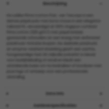
Beschrijving
De Ladies Pima Cotton Polo van TeeJays is een
dames piqué polo met korte mouw in een elegante
tailored fit, vervaardigd uit 100% ringspun combed
Pima cotton (220 g/m²) met piqué breisel,
gesteunde schouders en een kraag met anthraciet
parelmoer-imitatie knopen. De dubbele preshrunk
en enzyme-washed afwerking geeft een zachte,
hoogwaardige feel. Dit stijlvolle poloshirt is ideaal
voor bedrijfskleding of retail en biedt een
uitstekende basis om te bedrukken of borduren met
jouw logo of ontwerp voor een professionele
uitstraling.
Extra info
Aanleverspecificaties