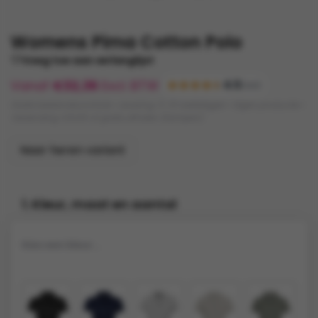
Womens Pima Cotton Polo
Voeg toe aan verlanglijst
Vanaf
€
32,36
Excl. BTW
4.5
(120)
Gratis bestandscontrole • Levering: 5-10 werkdagen • Eigen productie •
Verzending: €9,95 of gratis afhalen (Kampen)
Naar heren variant
1. Kleur, maat en aantal
Kies een kleur...