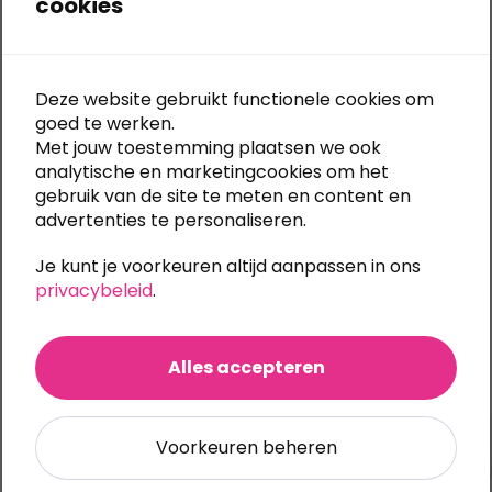
cookies
Deze website gebruikt functionele cookies om
Snelle levering:
meestal 5 werkdagen
goed te werken.
Gratis bestandscontrole
bij elke upload
Eigen productie:
alle druktechnieken in huis
Met jouw toestemming plaatsen we ook
Al
30 jaar specialist in textiel bedrukken en borduren
analytische en marketingcookies om het
Ook
onbedrukt te bestellen
(m.u.v. Stanley/Stella)
gebruik van de site te meten en content en
Grote bestelling of meerdere bedrukkingen?
Vraag
advertenties te personaliseren.
eenvoudig een offerte aan
Je kunt je voorkeuren altijd aanpassen in ons
privacybeleid
.
Categorieën:
Poloshirts
,
Damespolo's
Ook te bedrukken
Alles accepteren
Voorkeuren beheren