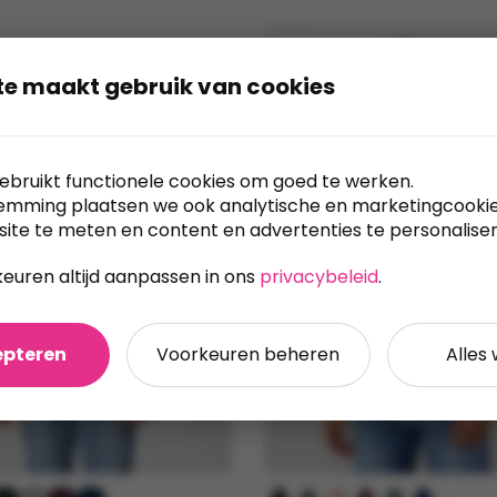
te maakt gebruik van cookies
ebruikt functionele cookies om goed te werken.
emming plaatsen we ook analytische en marketingcooki
site te meten en content en advertenties te personaliser
keuren altijd aanpassen in ons
privacybeleid
.
epteren
Voorkeuren beheren
Alles