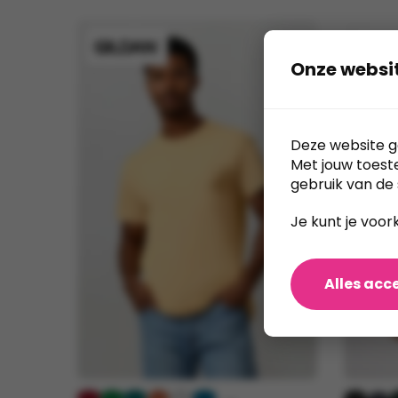
Onze websi
Deze website g
Met jouw toest
gebruik van de 
Je kunt je voor
Alles acc