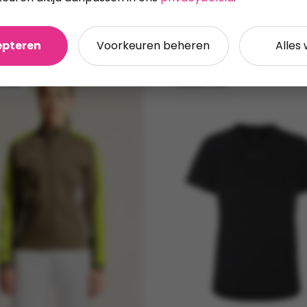
epteren
Voorkeuren beheren
Alles