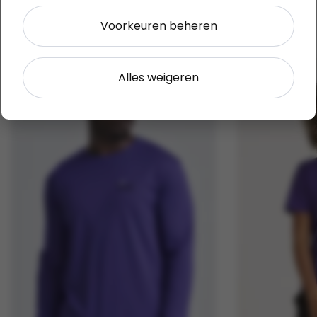
Ook te bedrukken
Voorkeuren beheren
Alles weigeren