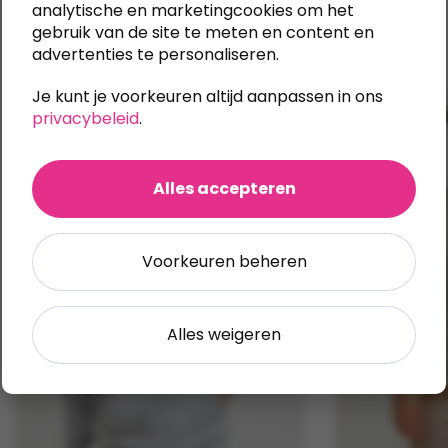
analytische en marketingcookies om het
gebruik van de site te meten en content en
Ook te bedrukken
advertenties te personaliseren.
Je kunt je voorkeuren altijd aanpassen in ons
privacybeleid
.
Alles accepteren
Voorkeuren beheren
Alles weigeren