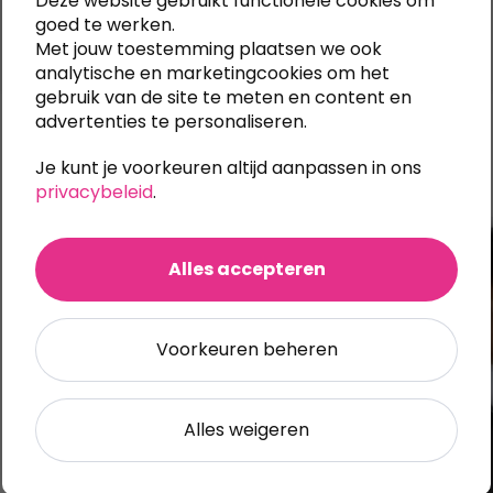
Deze website gebruikt functionele cookies om
Grote bestelling of meerdere bedrukkingen?
Vraag
goed te werken.
eenvoudig een offerte aan
Met jouw toestemming plaatsen we ook
analytische en marketingcookies om het
gebruik van de site te meten en content en
Categorieën:
Sweaters en Hoodies
,
Hoodies
advertenties te personaliseren.
Ook te bedrukken
Je kunt je voorkeuren altijd aanpassen in ons
privacybeleid
.
Alles accepteren
Voorkeuren beheren
Alles weigeren