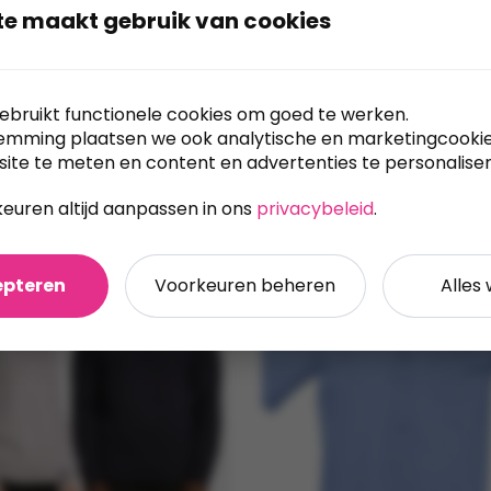
te maakt gebruik van cookies
Categorieën:
T-shirts
,
Dames T-shirts
,
Budget
ebruikt functionele cookies om goed te werken.
emming plaatsen we ook analytische en marketingcooki
site te meten en content en advertenties te personaliser
keuren altijd aanpassen in ons
privacybeleid
.
SOL'S
epteren
Voorkeuren beheren
Alles