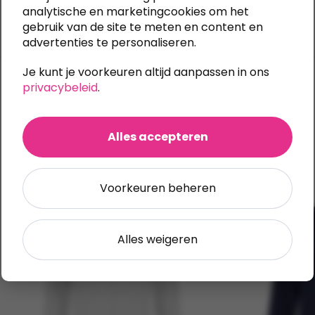
Grote bestelling of meerdere bedrukkingen?
Vraag
analytische en marketingcookies om het
eenvoudig een offerte aan
gebruik van de site te meten en content en
advertenties te personaliseren.
Categorieën:
Werkkleding
,
Werkpolo's
Je kunt je voorkeuren altijd aanpassen in ons
privacybeleid
.
Ook te bedrukken
Alles accepteren
Voorkeuren beheren
Alles weigeren