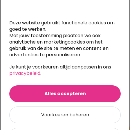
Snelle levering:
meestal 5 werkdagen
Deze website gebruikt functionele cookies om
Gratis bestandscontrole
bij elke upload
goed te werken.
Eigen productie:
alle druktechnieken in huis
Met jouw toestemming plaatsen we ook
Al
30 jaar specialist in textiel bedrukken en borduren
Ook
onbedrukt te bestellen
(m.u.v. Stanley/Stella)
analytische en marketingcookies om het
Grote bestelling of meerdere bedrukkingen?
Vraag
gebruik van de site te meten en content en
eenvoudig een offerte aan
advertenties te personaliseren.
Je kunt je voorkeuren altijd aanpassen in ons
Categorieën:
Werkkleding
,
Werksweaters
privacybeleid
.
Ook te bedrukken
Alles accepteren
Voorkeuren beheren