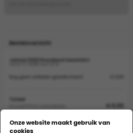
Kies een bedrukkingspositie...
Besteloverzicht
Jobman 5402 Roundneck Sweatshirt
vanaf € 29,88 excl. BTW
Nog geen artikelen geselecteerd
€ 0,00
Totaal
€ 0,00
Exclusief BTW en verzendkosten
In winkelwagen
Onze website maakt gebruik van
cookies