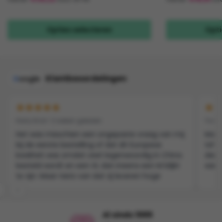
Dit
Dit
product
product
Opties selecteren
Opti
heeft
heeft
meerdere
meerdere
variaties.
variaties.
Deze
Deze
Klantbeoordelingen
G
oogle
optie
optie
kan
kan
gekozen
gekozen
Harry Knol • 2 weken geleden
Yvonn
worden
worden
op
op
Het was misschien een ongepaste vraag van mij
Mooie
bij de eerste bestelling of dat dit Europese
tshir
de
de
kwaliteit was omdat veel tegenwoordig in China
denk
productpagina
productpagina
besteld wordt en een XL dan ineens een M blijkt
aan h
te zijn. Maar niets van dat zij leveren hoge
kwaliteit spullen voor een schappelijke prijs en
‹
denken mee in oplossingen …. Niets dan lof voor
dit bedrijf
Al sinds 1989