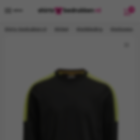
Verder
Ga
0
naar
naar
MENU
navigatie
de
inhoud
/
/
/
Shirts-bedrukken.nl
Winkel
Werkkleding
Werksweaters
🔍