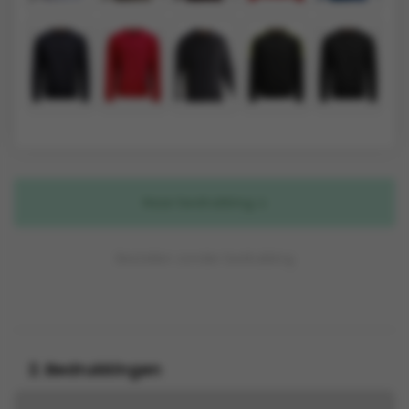
Naar bedrukking
Bestellen zonder bedrukking
2. Bedrukkingen