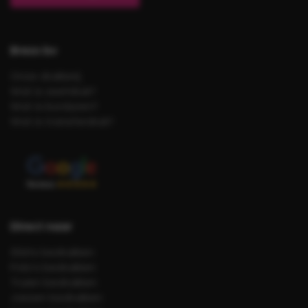
Brezo bv
Onze drukkerij
Wat is zeefdruk?
Wat is borduren?
Wat is transferdruk?
Direct naar
Shirts bedrukken
Polo’s bedrukken
Truien bedrukken
Jassen bedrukken