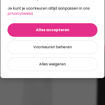
Categorieën:
Werkkleding
,
Werksweaters
Je kunt je voorkeuren altijd aanpassen in ons
privacybeleid
.
Ook te bedrukken
Alles accepteren
Voorkeuren beheren
Alles weigeren