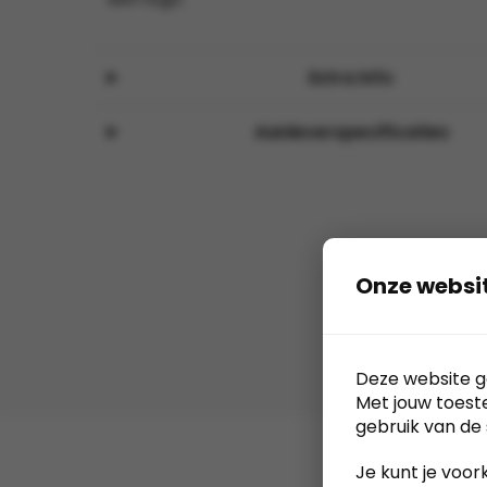
Extra info
Aanleverspecificaties
Onze websi
Deze website g
Met jouw toest
gebruik van de 
Je kunt je voor