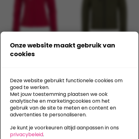
op
op
de
de
productpagina
productpagina
Onze website maakt gebruik van
cookies
+2
+2
Milford Jacket Ladies
Padded Hoody
Softshell
Clique
Deze website gebruikt functionele cookies om
Clique
Vanaf
€
75,65
Excl. BTW
goed te werken.
Vanaf
€
59,33
Excl. BTW
Dit
Met jouw toestemming plaatsen we ook
Dit
product
analytische en marketingcookies om het
product
heeft
Opties selecteren
Opties selecteren
gebruik van de site te meten en content en
heeft
meerdere
advertenties te personaliseren.
meerdere
variaties.
variaties.
Je kunt je voorkeuren altijd aanpassen in ons
Deze
privacybeleid
.
Deze
optie