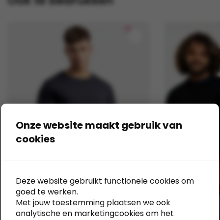
Ook te bedrukken
Onze website maakt gebruik van
cookies
Deze website gebruikt functionele cookies om
goed te werken.
Met jouw toestemming plaatsen we ook
analytische en marketingcookies om het