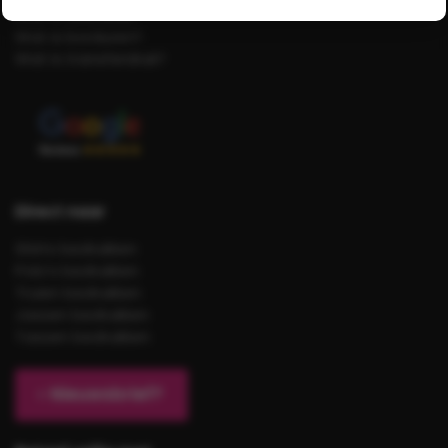
Wat is zeefdruk?
Wat is borduren?
Wat is transferdruk?
Direct naar
Shirts bedrukken
Polo’s bedrukken
Truien bedrukken
Jassen bedrukken
Tassen bedrukken
Nieuwsbrief?