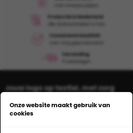
met scherpe prijzen
Productie in Nederland
alle druktechnieken in huis
Consistente kwaliteit
met zorg geproduceerd
Verzending
5 werkdagen
Jouw logo op textiel, met zorg
bedrukt!
Onze website maakt gebruik van
cookies
Shirts-bedrukken.nl
Gildestraat 17