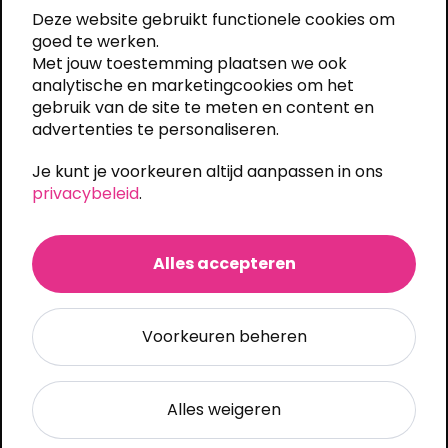
8263AH Kampen, Nederland
Deze website gebruikt functionele cookies om
+31 (0)38 333 6619
goed te werken.
info@shirts-bedrukken.nl
Met jouw toestemming plaatsen we ook
analytische en marketingcookies om het
Snel een offerte
gebruik van de site te meten en content en
advertenties te personaliseren.
Algemeen
Je kunt je voorkeuren altijd aanpassen in ons
Mijn account
privacybeleid
.
Ons assortiment
Veelgestelde vragen
Algemene voorwaarden
Alles accepteren
Privacy statement
Custom quote
Voorkeuren beheren
Brezo bv
Alles weigeren
Onze drukkerij