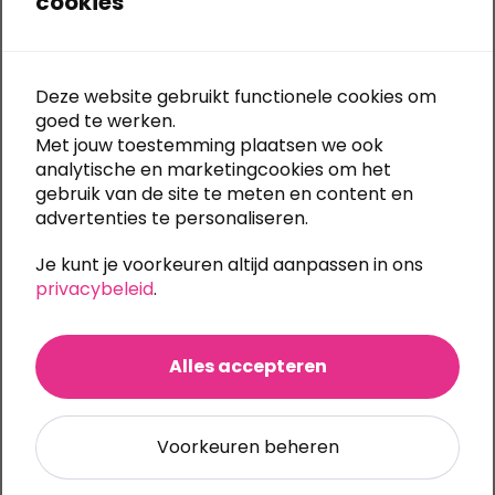
cookies
worden
op
op
de
de
productpagina
productpagina
Deze website gebruikt functionele cookies om
goed te werken.
Met jouw toestemming plaatsen we ook
analytische en marketingcookies om het
gebruik van de site te meten en content en
+3
advertenties te personaliseren.
Exact V-Neck
Fashion Sof Tee
Je kunt je voorkeuren altijd aanpassen in ons
B&C
Tee Jays
privacybeleid
.
Vanaf
€
4,44
Excl. BTW
Vanaf
€
7,33
Excl. BTW
Dit
Dit
product
product
Alles accepteren
Opties selecteren
Opties selecteren
heeft
heeft
meerdere
meerdere
variaties.
variaties.
Voorkeuren beheren
Deze
Deze