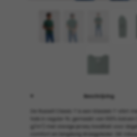
Beschrijving
De Russell Classic T is een klassiek T-shirt 
hals in regular fit, gemaakt van 100% katoen
g/m²) met stevige jersey kwaliteit voor dagel
comfort en langdurig draagplezier. Dit robuus