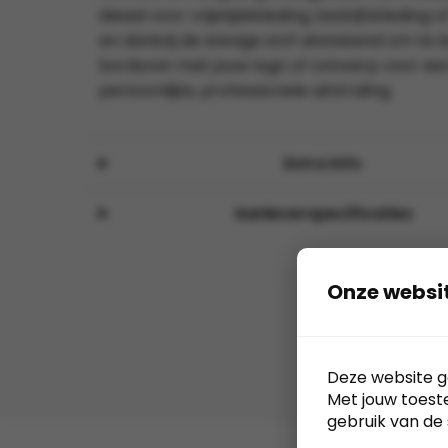
ideaal voor vrijetijdskleding, bedrijfskleding 
en dankzij de stevige stof uitstekend om te 
borduren met jouw logo of ontwerp voor ee
persoonlijke, professionele uitstraling.
Extra info
Aanleverspecificaties
Onze websi
Deze website g
Met jouw toest
gebruik van de 