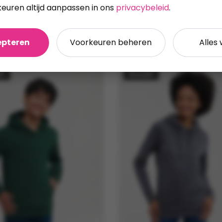
keuren altijd aanpassen in ons
privacybeleid
.
epteren
Voorkeuren beheren
Alles
ll
Russell