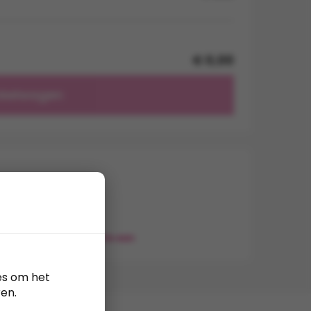
€ 0,00
nkelwagen
 borduren
lla)
g eenvoudig een offerte aan
es om het
en.