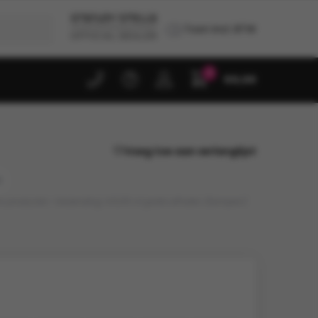
Toon incl. BTW
0
€
0,00
Voeg toe aan verlanglijst
)
en productie • Verzending: €9,95 of gratis afhalen (Kampen)