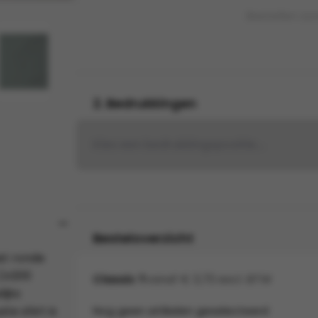
Bestellen zo
2. Bedrukkingen
Kies een bedrukkingspositie...
Besteloverzicht
met ronde
 (±200
Classic T
vanaf € 3,70 excl. BTW
ijks
Nog geen artikelen geselecteerd
te shirt is