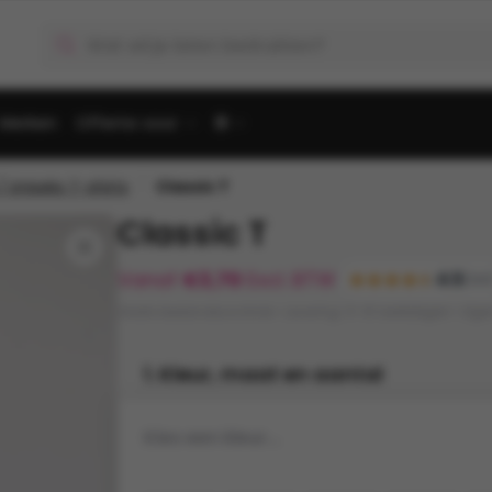
Producten
zoeken
Merken
Offerte voor
🌐
/
/ Uniseks T-shirts
Classic T
Classic T
🔍
Vanaf
€
3,70
Excl. BTW
4.5
(120
Gratis bestandscontrole • Levering: 5-10 werkdagen • Eig
1. Kleur, maat en aantal
Kies een kleur...