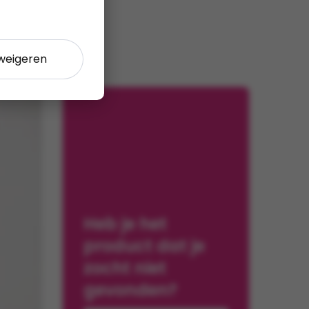
 weigeren
Heb je het
product dat je
zocht niet
gevonden?