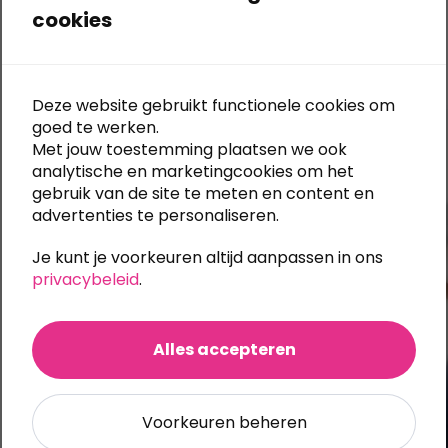
Categorieën:
T-shirts
,
Heren / Uniseks T-shirts
cookies
Ook te bedrukken
Deze website gebruikt functionele cookies om
goed te werken.
Met jouw toestemming plaatsen we ook
analytische en marketingcookies om het
gebruik van de site te meten en content en
advertenties te personaliseren.
Je kunt je voorkeuren altijd aanpassen in ons
privacybeleid
.
Alles accepteren
Voorkeuren beheren