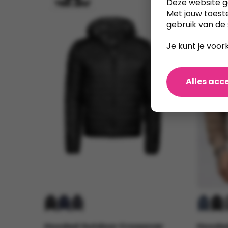
Deze website g
Met jouw toest
gebruik van de 
Je kunt je voor
Alles acc
Hooded Outdoor Crossover
Hoode