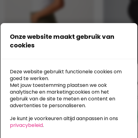
Onze website maakt gebruik van
cookies
Deze website gebruikt functionele cookies om
+4
goed te werken.
Ultimate 5 Panel Cap
Beechfield E
Met jouw toestemming plaatsen we ook
Beechfield
Beechfield
analytische en marketingcookies om het
Vanaf
€
3,79
Excl. BTW
Vanaf
€
3,66
Ex
gebruik van de site te meten en content en
advertenties te personaliseren.
Dit
Dit
product
product
Opties selecteren
Opti
Je kunt je voorkeuren altijd aanpassen in ons
heeft
heeft
privacybeleid
.
meerdere
meerdere
variaties.
variaties.