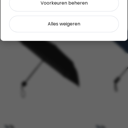
Voorkeuren beheren
Alles weigeren