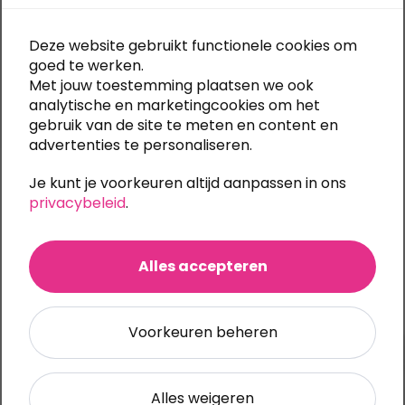
Gratis bestandscontrole
bij elke upload
Eigen productie:
alle druktechnieken in huis
Al
30 jaar specialist in textiel bedrukken en borduren
Deze website gebruikt functionele cookies om
Ook
onbedrukt te bestellen
(m.u.v. Stanley/Stella)
goed te werken.
Grote bestelling of meerdere bedrukkingen?
Vraag
Met jouw toestemming plaatsen we ook
eenvoudig een offerte aan
analytische en marketingcookies om het
gebruik van de site te meten en content en
advertenties te personaliseren.
Categorieën:
Paraplu's
,
Golfparaplu's
Je kunt je voorkeuren altijd aanpassen in ons
privacybeleid
.
Ook te bedrukken
Alles accepteren
Voorkeuren beheren
Alles weigeren