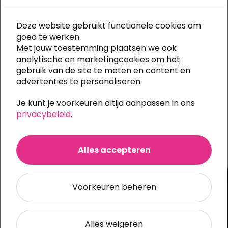
Eigen productie:
alle druktechnieken in huis
Al
30 jaar specialist in textiel bedrukken en borduren
Ook
onbedrukt te bestellen
(m.u.v. Stanley/Stella)
Deze website gebruikt functionele cookies om
Grote bestelling of meerdere bedrukkingen?
Vraag
goed te werken.
eenvoudig een offerte aan
Met jouw toestemming plaatsen we ook
analytische en marketingcookies om het
gebruik van de site te meten en content en
Categorieën:
Paraplu's
,
Opvouwbare paraplu's
advertenties te personaliseren.
Je kunt je voorkeuren altijd aanpassen in ons
Ook te bedrukken
privacybeleid
.
Alles accepteren
Voorkeuren beheren
Alles weigeren