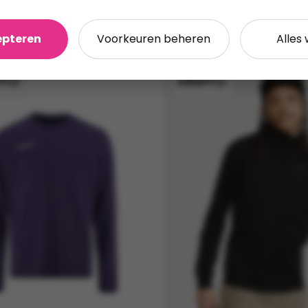
epteren
Voorkeuren beheren
Alles